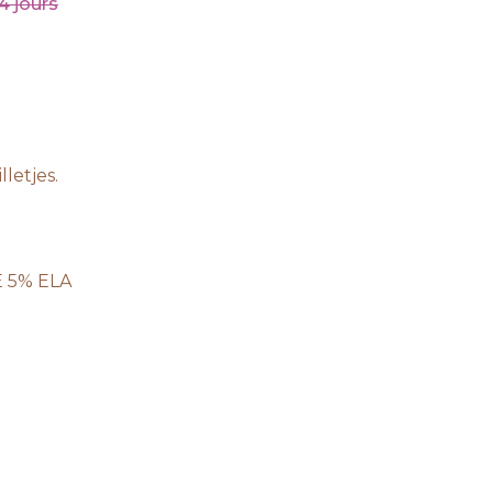
4 jours
letjes.
E 5% ELA