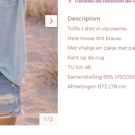
Période de réflexion de 1
Description
Toffe t shirt in viscosemix .
Hele mooie tint blauw
Met vhalsje en zakje met pail
Kant op de rug
TU tot 48
Samenstelling 95% VISCOS
Afmetingen B72 L78 cm
1
/
2