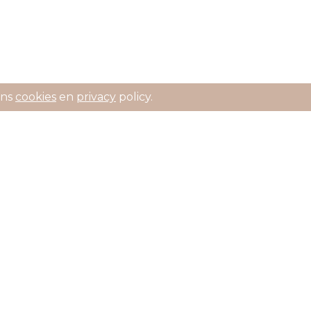
ons
cookies
en
privacy
policy.
n gratuite à partir de 80 euros
Période de réflexion d