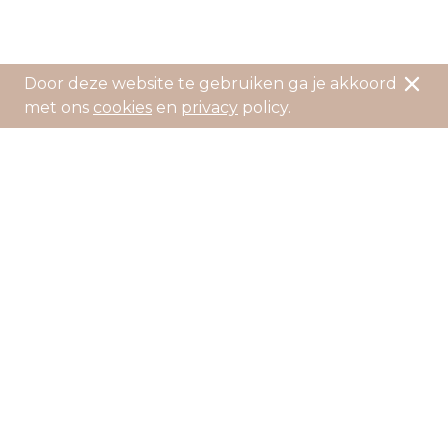
Door deze website te gebruiken ga je akkoord
met ons
cookies
en
privacy
policy.
Livraison gratuite à partir de 80 euros
Période de réflexion de 14 jours
*
Contactez-nous