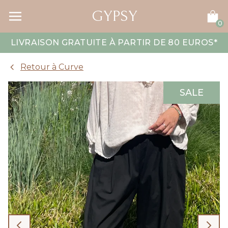
GYPSY
0
LIVRAISON GRATUITE À PARTIR DE 80 EUROS
*
Retour à Curve
SALE