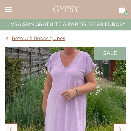
GYPSY
0
LIVRAISON GRATUITE À PARTIR DE 80 EUROS
*
Retour à Robes / jupes
SALE