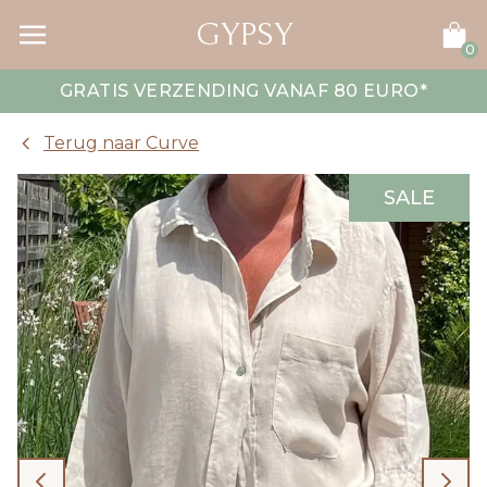
GYPSY
0
GRATIS VERZENDING VANAF 80 EURO
*
Terug naar Curve
SALE